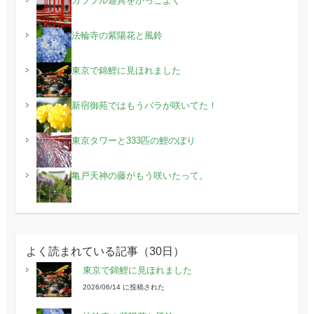
カラフル遊具をかっこよく
法輪寺の紫陽花と風鈴
東京で錦鯉に見ほれました
新宿御苑ではもうバラが咲いてた！
東京タワーと333匹の鯉のぼり
亀戸天神の藤がもう咲いたって。
よく読まれている記事（30日）
東京で錦鯉に見ほれました
2026/06/14 に投稿された