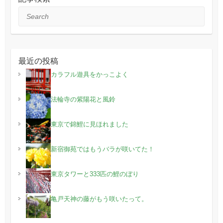
Search
最近の投稿
カラフル遊具をかっこよく
法輪寺の紫陽花と風鈴
東京で錦鯉に見ほれました
新宿御苑ではもうバラが咲いてた！
東京タワーと333匹の鯉のぼり
亀戸天神の藤がもう咲いたって。