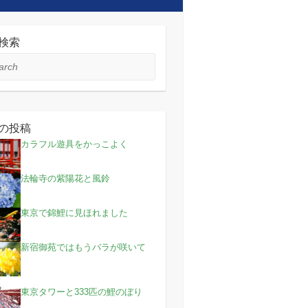
検索
ch
の投稿
カラフル遊具をかっこよく
法輪寺の紫陽花と風鈴
東京で錦鯉に見ほれました
新宿御苑ではもうバラが咲いて
！
東京タワーと333匹の鯉のぼり