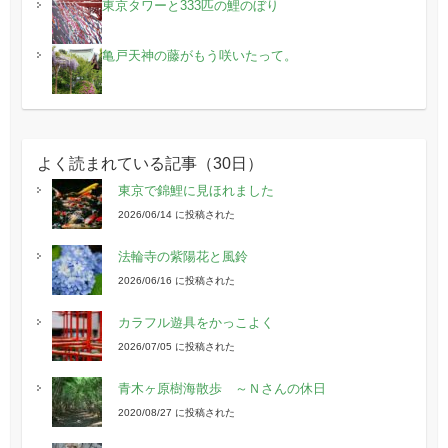
東京タワーと333匹の鯉のぼり
亀戸天神の藤がもう咲いたって。
よく読まれている記事（30日）
東京で錦鯉に見ほれました
2026/06/14 に投稿された
法輪寺の紫陽花と風鈴
2026/06/16 に投稿された
カラフル遊具をかっこよく
2026/07/05 に投稿された
青木ヶ原樹海散歩 ～Ｎさんの休日
2020/08/27 に投稿された