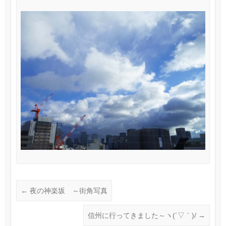
←
夜の神楽坂 ～街角写真
信州に行ってきました～ヽ(´▽｀)/
→