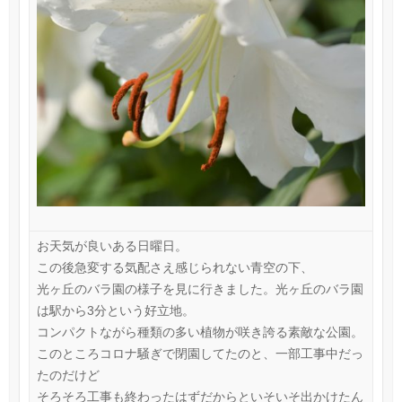
お天気が良いある日曜日。
この後急変する気配さえ感じられない青空の下、
光ヶ丘のバラ園の様子を見に行きました。光ヶ丘のバラ園
は駅から3分という好立地。
コンパクトながら種類の多い植物が咲き誇る素敵な公園。
このところコロナ騒ぎで閉園してたのと、一部工事中だっ
たのだけど
そろそろ工事も終わったはずだからといそいそ出かけたん