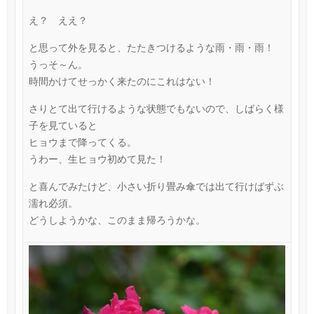
え？ ええ？
と思って外を見ると、たたきつけるような雨・雨・雨！
うっそ～ん。
時間かけてせっかく来たのにこれはない！
さりとて出て行けるような状態でもないので、しばらく様
子を見ていると
ヒョウまで降ってくる。
うわー、生ヒョウ初めて見た！
と喜んでみたけど、小さい折り畳み傘では出て行けばずぶ
濡れ必須。
どうしようかな、このまま帰ろうかな。