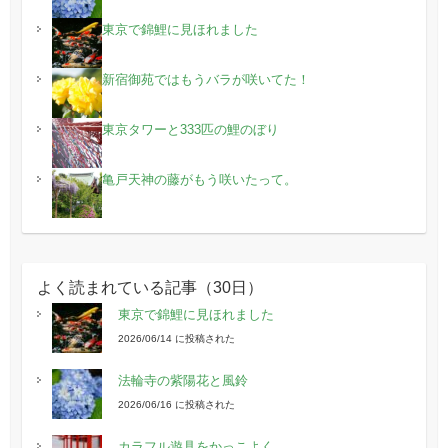
東京で錦鯉に見ほれました
新宿御苑ではもうバラが咲いてた！
東京タワーと333匹の鯉のぼり
亀戸天神の藤がもう咲いたって。
よく読まれている記事（30日）
東京で錦鯉に見ほれました
2026/06/14 に投稿された
法輪寺の紫陽花と風鈴
2026/06/16 に投稿された
カラフル遊具をかっこよく