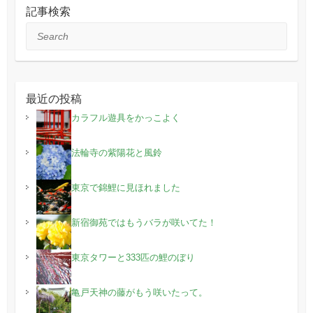
記事検索
Search
最近の投稿
カラフル遊具をかっこよく
法輪寺の紫陽花と風鈴
東京で錦鯉に見ほれました
新宿御苑ではもうバラが咲いてた！
東京タワーと333匹の鯉のぼり
亀戸天神の藤がもう咲いたって。