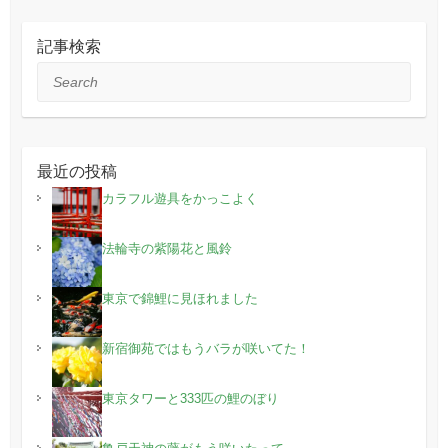
記事検索
Search
最近の投稿
カラフル遊具をかっこよく
法輪寺の紫陽花と風鈴
東京で錦鯉に見ほれました
新宿御苑ではもうバラが咲いてた！
東京タワーと333匹の鯉のぼり