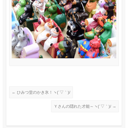
←
ひみつ堂のかき氷！ヽ(´▽｀)/
Ｙさんの隠れた才能～ヽ(´▽｀)/
→