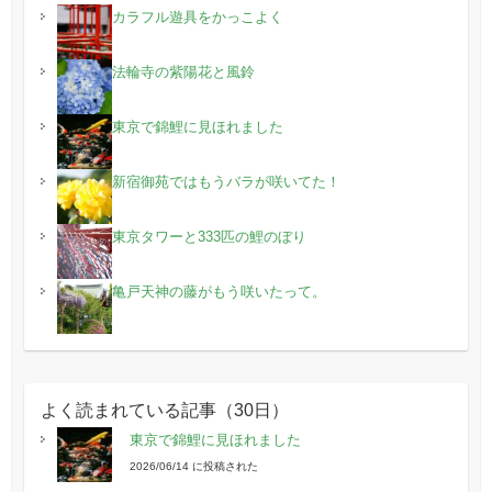
カラフル遊具をかっこよく
法輪寺の紫陽花と風鈴
東京で錦鯉に見ほれました
新宿御苑ではもうバラが咲いてた！
東京タワーと333匹の鯉のぼり
亀戸天神の藤がもう咲いたって。
よく読まれている記事（30日）
東京で錦鯉に見ほれました
2026/06/14 に投稿された