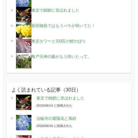
東京で錦鯉に見ほれました
新宿御苑ではもうバラが咲いてた！
東京タワーと333匹の鯉のぼり
亀戸天神の藤がもう咲いたって。
よく読まれている記事（30日）
東京で錦鯉に見ほれました
2026/06/14 に投稿された
法輪寺の紫陽花と風鈴
2026/06/16 に投稿された