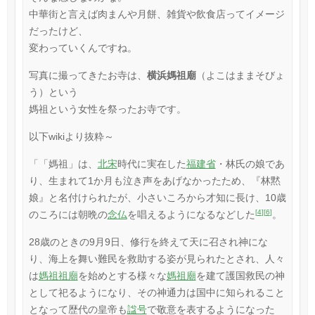
中華街と言えば肉まんや月餅、雑貨や飲食店ってイメージ
だったけど、
変わっていくんですね。
写真に撮ってきたお寺は、
横浜媽祖廟
（よこはままそびょ
う）という
媽祖という女性を祭ったお寺です。
以下wikiより抜粋～
「「媽祖」は、
北宋
時代に実在した
福建省
・林氏の娘であ
り、生まれて1か月も泣き声をあげなかったため、『林黙
娘』と名付けられたが、小さいころから才知に長け、10歳
[
4
]
[
6
]
のころには朝晩の
念仏
を唱えるようになるなどした
。
28歳のときの9月9日、修行を終えて天に召され神にな
り、海上を舞い難民を救助する姿が見られたとされ、人々
は
媽祖祖廟
を始めとする様々な
媽祖廟
を建て護国救民の神
として祀るようになり、その神通力は国中に知られること
となって歴代の皇帝も
諡号
で敬意を表するようになった