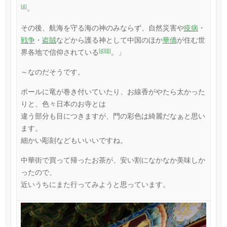
[
4
]
。
その後、航海を守る海の神のみならず、自然災害や
疫病
・
戦争
・
盗賊
などから護る神として中国のほか
華僑
が住む世
[
4
]
[
6
]
界各地で信仰されている
。」
～なのだそうです。
ポールに竜が巻き付いていたり、お線香がやたら太かった
りと、色々日本のお寺とは
違う部分も目につきますが、門の彩色は綺麗だなぁと思い
ます。
細かい彫刻などもいいいですね。
中華街で買って帰ったお茶が、安い割になかなか美味しか
ったので、
近いうちにまた行ってみようと思っています。