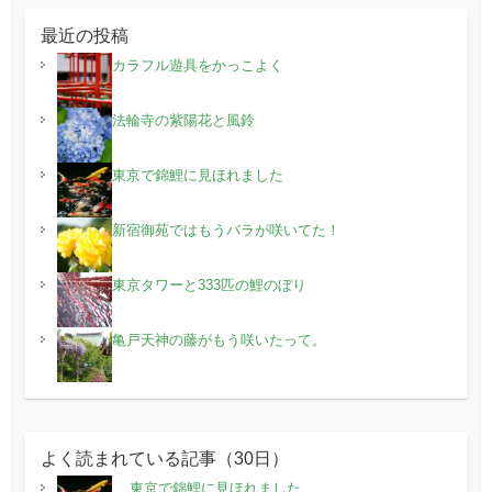
最近の投稿
カラフル遊具をかっこよく
法輪寺の紫陽花と風鈴
東京で錦鯉に見ほれました
新宿御苑ではもうバラが咲いてた！
東京タワーと333匹の鯉のぼり
亀戸天神の藤がもう咲いたって。
よく読まれている記事（30日）
東京で錦鯉に見ほれました