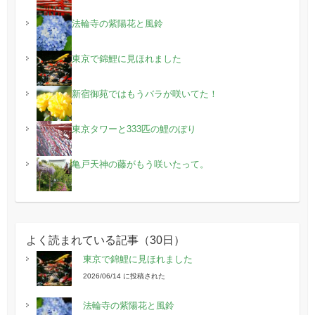
法輪寺の紫陽花と風鈴
東京で錦鯉に見ほれました
新宿御苑ではもうバラが咲いてた！
東京タワーと333匹の鯉のぼり
亀戸天神の藤がもう咲いたって。
よく読まれている記事（30日）
東京で錦鯉に見ほれました
2026/06/14 に投稿された
法輪寺の紫陽花と風鈴