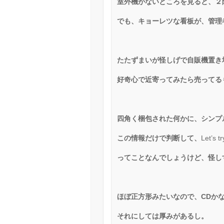
室外機がないところを見ると、２
でも、キョーレツな看板が、管理
たたずまいが怪しげで自販機置き
好奇心で近寄ってみたら売ってる
四角く梱包された何かに、シンプ
この情報だけで判断して、
Let’s tr
ってことなんでしょうけど、怪し
ほぼ正方形みたいなので、
CD
か
それにしては厚みがあるし。