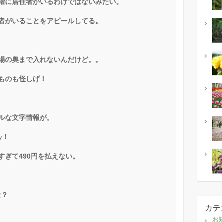
階に居住者がいるわけではないみたい。
者がいることをアピールしてる。
場の奥まで入れないんだけど。。
ものも怪しげ！
ルな文字情報が。
y
！
すぎて
490
円を払えない。
な？
カテ
お