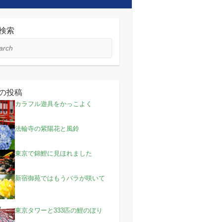
検索
ch
の投稿
カラフル遊具をかっこよく
法輪寺の紫陽花と風鈴
東京で錦鯉に見ほれました
新宿御苑ではもうバラが咲いて
！
東京タワーと333匹の鯉のぼり