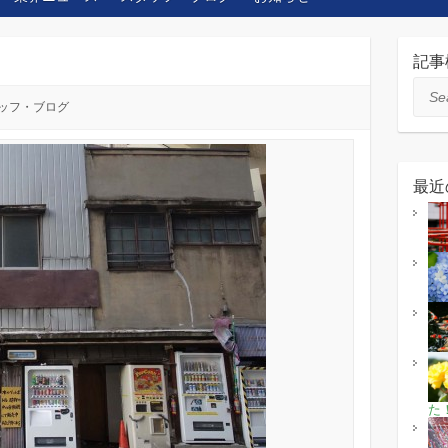
記事
Sear
ッフ・ブログ
最近
た