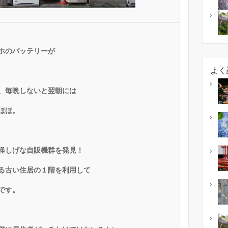
ホのバッテリーが
よく
、毎晩しないと翌朝には
ほほ。
怪しげな自販機群を発見！
る古い住居の１階を利用して
です。